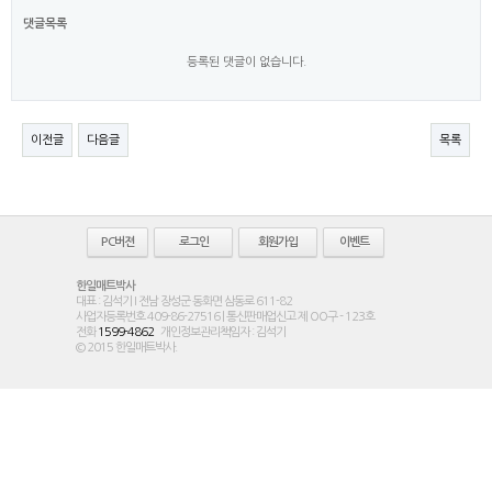
댓글목록
등록된 댓글이 없습니다.
이전글
다음글
목록
PC버젼
로그인
회원가입
이벤트
한일매트박사
대표 : 김석기 I 전남 장성군 동화면 삼동로 611-82
사업자등록번호 409-86-27516 | 통신판매업신고 제 OO구 - 123호
전화
1599-4862
개인정보관리책임자 : 김석기
© 2015 한일매트박사.