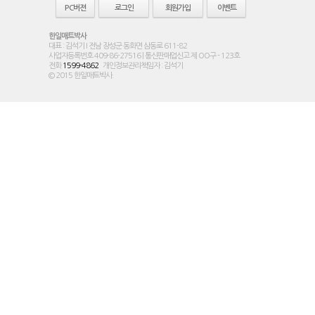
PC버젼
로그인
회원가입
이벤트
한일매트박사
대표 : 김석기 I 전남 장성군 동화면 삼동로 611-82
사업자등록번호 409-86-27516 | 통신판매업신고 제 OO구 - 123호
전화
1599-4862
개인정보관리책임자 : 김석기
© 2015 한일매트박사.